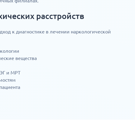
личных филиалах.
хических расстройств
ход к диагностике в лечении наркологической
ркологии
ческие вещества
ЭЭГ и МРТ
имостям
пациента