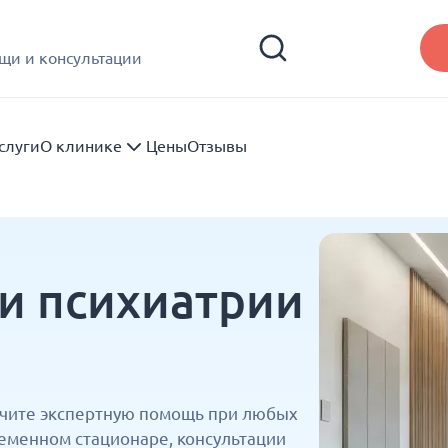
щи и консультации
слуги
О клинике
Цены
Отзывы
и психиатрии
учите экспертную помощь при любых
еменном стационаре, консультации