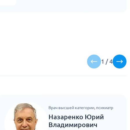
1
/
4
Врач высшей категории, психиатр
Назаренко Юрий
Владимирович