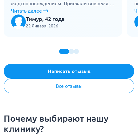
медсопровождением. Приехали вовремя,
п
подняли его аккуратно, без боли. По
Читать далее
д
Ч
дороге контролировали состояние, врач
с
Тимур, 42 года
следил за дыханием. До квартиры донесли,
Д
22 Января, 2026
положили в кровать. Все спокойно, четко,
с
без суеты. Спасибо за помощь.
Написать отызыв
Все отзывы
Почему выбирают нашу
клинику?