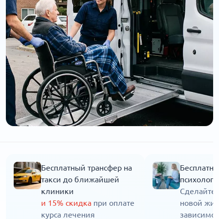
Бесплатный трансфер на
Бесплатна
такси до ближайшей
психолога
клиники
Сделайте 
и 15% скидка
при оплате
новой жиз
курса лечения
зависимос