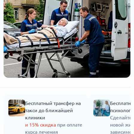
Бесплатный трансфер на
Бесплатна
такси до ближайшей
психолога
клиники
Сделайте 
и 15% скидка
при оплате
новой жиз
курса лечения
зависимос