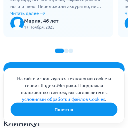
ноги и шею. Переложили аккуратно, ни
п
одного толчка. По дороге врач проверял
Читать далее
р
Ч
состояние, общался спокойно. Довезли,
д
Мария, 46 лет
дождались оформления, потом отвезли
п
17 Ноября, 2025
обратно. Все прошло спокойно.
в
Написать отызыв
На сайте используются технологии cookie и
Все отзывы
сервис Яндекс.Метрика. Продолжая
пользоваться сайтом, вы соглашаетесь с
условиями обработки файлов Cookies
.
Понятно
Почему выбирают нашу
клинику?