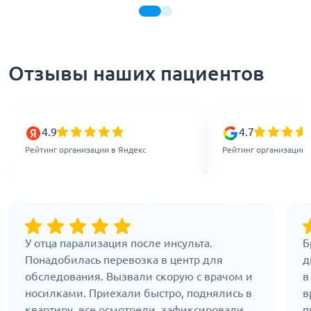
Отзывы наших пациентов
4.9
4.7
Рейтинг организации в Яндекс
Рейтинг организации 
У отца парализация после инсульта.
Б
Понадобилась перевозка в центр для
д
обследования. Вызвали скорую с врачом и
в
носилками. Приехали быстро, поднялись в
в
квартиру, все осмотрели, зафиксировали
п