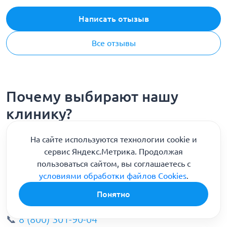
Написать отызыв
Все отзывы
Почему выбирают нашу
клинику?
На сайте используются технологии cookie и
Честные цены без скрытых переплат,
сервис Яндекс.Метрика. Продолжая
опытные врачи и оперативная помощь 24/7
пользоваться сайтом, вы соглашаетесь с
условиями обработки файлов Cookies
.
✅ Строгая анонимность и уважение к
Понятно
каждому пациенту
📞
8 (800) 301-90-04