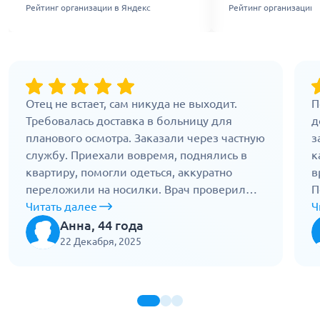
Рейтинг организации в Яндекс
Рейтинг организации 
Отец не встает, сам никуда не выходит.
П
Требовалась доставка в больницу для
д
планового осмотра. Заказали через частную
з
службу. Приехали вовремя, поднялись в
к
квартиру, помогли одеться, аккуратно
в
переложили на носилки. Врач проверил
П
давление, все контролировал по дороге.
Читать далее
д
Ч
После осмотра также вернули домой,
т
Анна, 44 года
уложили в кровать. Спокойно, без лишних
к
22 Декабря, 2025
слов. Так и должно быть.
У