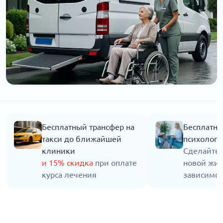
Бесплатный трансфер на
Бесплатна
такси до ближайшей
психолога
клиники
Сделайте 
и 15% скидка
при оплате
новой жиз
курса лечения
зависимос