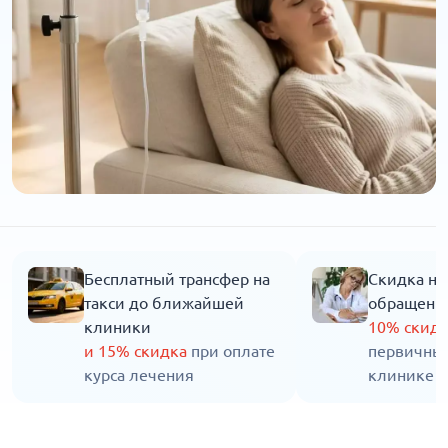
Бесплатный трансфер на
Скидка на
такси до ближайшей
обращени
клиники
10% скид
и 15% скидка
при оплате
первичны
курса лечения
клинике